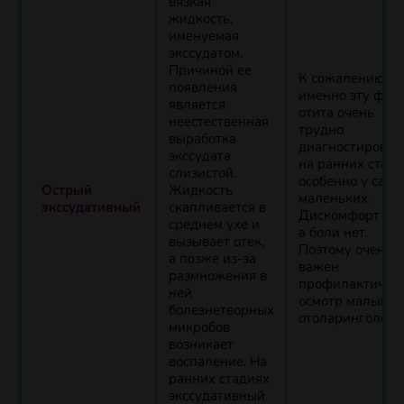
вязкая
жидкость,
именуемая
экссудатом.
Причиной ее
К сожалению,
появления
именно эту фор
является
отита очень
неестественная
трудно
выработка
диагностироват
экссудата
на ранних стади
слизистой.
особенно у сам
Острый
Жидкость
маленьких.
экссудативный
скапливается в
Дискомфорт ест
среднем ухе и
а боли нет.
вызывает отек,
Поэтому очень
а позже из-за
важен
размножения в
профилактичес
ней
осмотр малышей
болезнетворных
отоларинголога.
микробов
возникает
воспаление. На
ранних стадиях
экссудативный