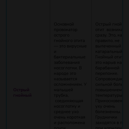
Основной
Острый гнойны
провокатор
отит возникает 
острого
сразу. Это, как
гнойного отита
правило, не
— это вирусные
вылеченный
и
катаральный оти
бактериальные
Гнойный отит —
заболевания
это нарыв на
носоглотки. В
барабанной
народе это
перепонке.
называется
Сопровождаетс
осложнением. У
сильной болью 
Острый
малышей
повышением
гнойный
трубка,
температуры.
соединяющая
Прикосновения 
носоглотку и
уху очень
среднее ухо
болезненны.
очень короткая
Груднички
и расположена
заходятся в пла
почти
при кормлении