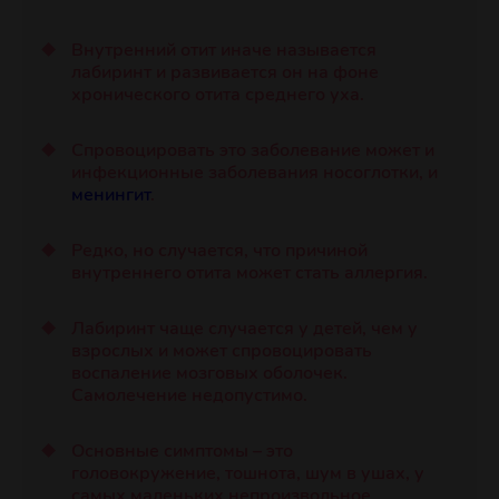
Внутренний отит иначе называется
лабиринт и развивается он на фоне
хронического отита среднего уха.
Спровоцировать это заболевание может и
инфекционные заболевания носоглотки, и
менингит
.
Редко, но случается, что причиной
внутреннего отита может стать аллергия.
Лабиринт чаще случается у детей, чем у
взрослых и может спровоцировать
воспаление мозговых оболочек.
Самолечение недопустимо.
Основные симптомы – это
головокружение, тошнота, шум в ушах, у
самых маленьких непроизвольное