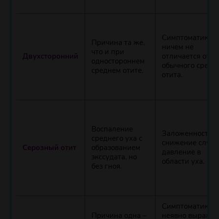
Симптоматика
Причина та же,
ничем не
что и при
Двухсторонний
отличается от
одностороннем
обычного средн
среднем отите.
отита.
Воспаление
Заложенность у
среднего уха с
снижение слуха
Серозный отит
образованием
давление в
экссудата, но
области уха.
без гноя.
Симптоматика
Причина одна –
неявно выражен