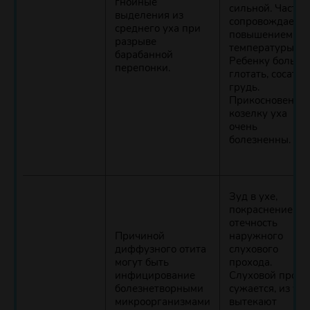
гнойные
сильной. Часто
выделения из
сопровождается
среднего уха при
повышением
разрыве
температуры.
барабанной
Ребенку больно
перепонки.
глотать, сосать
грудь.
Прикосновения 
козелку уха
очень
болезненны.
Зуд в ухе,
покраснение и
отечность
Причиной
наружного
диффузного отита
слухового
могут быть
прохода.
инфицирование
Слуховой прохо
болезнетворными
сужается, из уха
микроорганизмами
вытекают