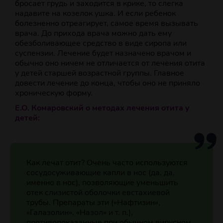
бросает грудь и заходится в крике, то слегка
надавите на козелок ушка. И если ребенок
болезненно отреагирует, самое время вызывать
врача. До прихода врача можно дать ему
обезболивающее средство в виде сиропа или
суспензии. Лечение будет назначено врачом и
обычно оно ничем не отличается от лечения отита
у детей старшей возрастной группы. Главное
довести лечение до конца, чтобы оно не приняло
хроническую форму.
Е.О. Комаровский о методах лечения отита у
детей:
Как лечат отит? Очень часто используются
сосудосуживающие капли в нос (да, да,
именно в нос), позволяющие уменьшить
отек слизистой оболочки евстахиевой
трубы. Препараты эти («Нафтизин»,
«Галазолин», «Назол» и т. п.),
противопоказанные при обычном вирусном