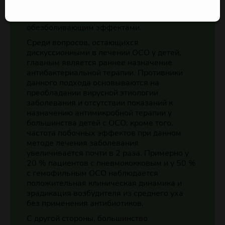
действием, противобактериальным и
противогрибковым, антиаллергическим и
обезболивающим эффектами.
Среди вопросов, остающихся
дискуссионными в лечении ОСО у детей,
главным является раннее назначение
антибактериальной терапии. Противники
данного подхода основываются на
преобладании вирусной этиологии
заболевания и отсутствии показаний к
назначению антимикробной терапии у
большинства детей с ОСО; кроме того,
частота побочных эффектов при данном
методе лечения заболевания
увеличивается почти в 2 раза. Примерно у
20 % пациентов с пневмококковым и у 50 %
с гемофильным ОСО наблюдается
положительная клиническая динамика и
эрадикация возбудителя из среднего уха
без применения антибиотиков.
С другой стороны, большинство