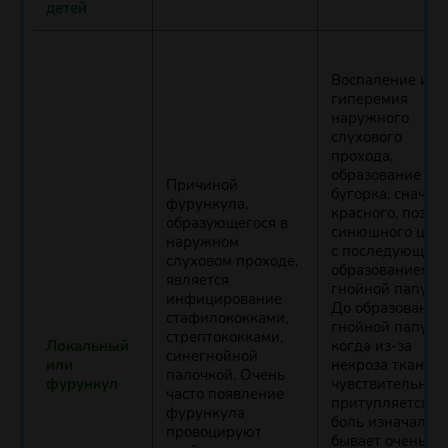
детей
Воспаление и
гиперемия
наружного
слухового
прохода,
образование
Причиной
бугорка, сначал
фурункула,
красного, позже
образующегося в
синюшного цвет
наружном
с последующим
слуховом проходе,
образованием
является
гнойной папулы
инфицирование
До образования
стафилококками,
гнойной папулы
стрептококками,
Локальный
когда из-за
синегнойной
или
некроза тканей
палочкой. Очень
фурункул
чувствительнос
часто появление
притупляется,
фурункула
боль изначальн
провоцируют
бывает очень