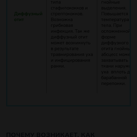
типа
гнойные
стафилококков и
выделения.
Диффузный
стрептококков.
Повышается
отит
Возможна
температура
грибковая
тела. При
инфекция. Так же
осложненной
диффузный отит
форме
может возникнуть
диффузного
в результате
отита гнойный
травмирования уха
абсцесс может
и инфицирования
захватывать все
ранки.
ткани наружног
уха вплоть до
барабанной
перепонки.
ПОЧЕМУ ВОЗНИКАЕТ, КАК