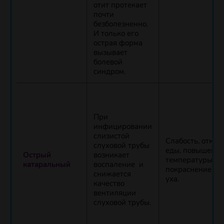
отит протекает
почти
безболезненно.
И только его
острая форма
вызывает
болевой
синдром.
При
инфицировании
слизистой
Слабость, отказ 
слуховой трубы
еды, повышение
Острый
возникает
температуры,
катаральный
воспаление и
покраснение зо
снижается
уха.
качество
вентиляции
слуховой трубы.