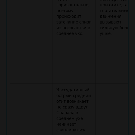
горизонтально,
при отите, так 
поэтому
глотательные
происходит
движения
затекание слизи
вызывают
из носоглотки в
сильную боль в
среднее ухо.
ушке.
Экссудативный
острый средний
отит возникает
не сразу вдруг.
Сначала в
среднем ухе
начинает
скапливаться