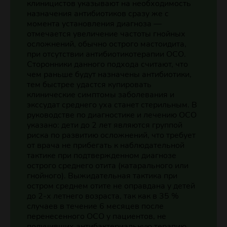
клиницистов указывают на необходимость
назначения антибиотиков сразу же с
момента установления диагноза —
отмечается увеличение частоты гнойных
осложнений, обычно острого мастоидита,
при отсутствии антибиотикотерапии ОСО.
Сторонники данного подхода считают, что
чем раньше будут назначены антибиотики,
тем быстрее удастся купировать
клинические симптомы заболевания и
экссудат среднего уха станет стерильным. В
руководстве по диагностике и лечению ОСО
указано: дети до 2 лет являются группой
риска по развитию осложнений, что требует
от врача не прибегать к наблюдательной
тактике при подтвержденном диагнозе
острого среднего отита (катарального или
гнойного). Выжидательная тактика при
остром среднем отите не оправдана у детей
до 2­-х летнего возраста, так как в 35 %
случаев в течение 6 месяцев после
перенесенного ОСО у пациентов, не
получивших антибактериальную терапию,