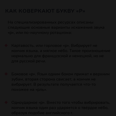
КАК КОВЕРКАЮТ БУКВУ «Р»
На специализированных ресурсах описаны
следующие основные варианты искажения звука
«р», или по‑научному ротацизма:
Картавость, или горловое «р». Вибрирует не
кончик языка, а мягкое нёбо. Такое произношение
нормально для французской и немецкой, но не
для русской речи.
Боковое «р». Язык одним боком прижат к верхним
зубам, вторая сторона свисает, а кончик не
вибрирует. В результате получается что‑то
похожее на «рль».
Одноударное «р». Вместо того чтобы вибрировать,
кончик языка один раз ударяется о твёрдое нёбо,
образуя подобие английского r.