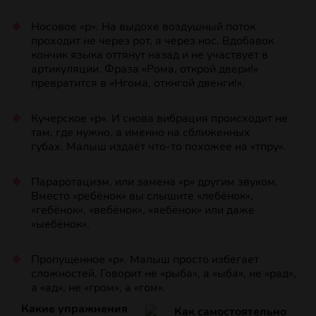
Носовое «р». На выдохе воздушный поток
проходит не через рот, а через нос. Вдобавок
кончик языка оттянут назад и не участвует в
артикуляции. Фраза «Рома, открой двери!»
превратится в «Нгома, откнгой двенги!».
Кучерское «р». И снова вибрация происходит не
там, где нужно, а именно на сближенных
губах. Малыш издаёт что‑то похожее на «тпру».
Параротацизм, или замена «р» другим звуком.
Вместо «ребёнок» вы слышите «лебёнок»,
«гебёнок», «вебёнок», «яебёнок» или даже
«ыебёнок».
Пропущенное «р». Малыш просто избегает
сложностей. Говорит не «рыба», а «ыба», не «рад»,
а «ад», не «гром», а «гом».
Какие упражнения