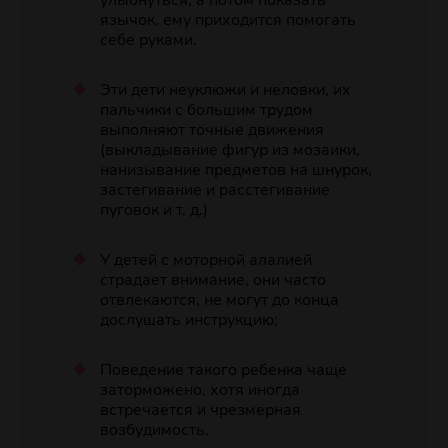
улыбнуться, а потом показать
язычок, ему приходится помогать
себе руками.
Эти дети неуклюжи и неловки, их
пальчики с большим трудом
выполняют точные движения
(выкладывание фигур из мозаики,
нанизывание предметов на шнурок,
застегивание и расстегивание
пуговок и т. д.)
У детей с моторной алалией
страдает внимание, они часто
отвлекаются, не могут до конца
дослушать инструкцию;
Поведение такого ребенка чаще
заторможено, хотя иногда
встречается и чрезмерная
возбудимость.