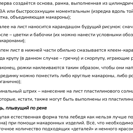
перва создаётся основа, рамка, выполненная из цилиндри
ВА или быстросохнущим моментальным (изредка вдоль той
итка, объединяющая макароны);
алее на лист наносится карандашом будущий рисунок: снач
осле – цветки и бабочки (их можно нанести условными обо
акаронами);
атем лист в нижней части обильно смазывается клеем-ка
да крупу (в данном случае – гречку) и скорлупу, играющие
аконец, рожки наклеиваются таким образом, чтобы они на
ерединку можно поместить либо круглые макароны, либо ро
ганично);
инальный штрих – нанесение на лист пластилинового сол
оторые, кстати, также могут быть выполнены из пластилина
ь, плывущий по реке
утая естественная форма тела лебедя как нельзя лучше по
она) при помощи макаронных изделий. Всё, что необходимо
точное количество подходящих «деталей» и немного красок