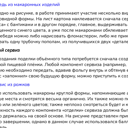
идно на рисунке, в работе принимают участие несколько ви
овидной формы. На лист картона наклеивается сначала се
са» с бантиками и в другом порядке, главное, выдерживать
енного синего цвета, а уже после макаронами обклеивает
лебедя можно либо нарисовать фломастером, либо же прик
зать одну трубочку пополам, из получившихся двух «детал
й сервиз
оздания поделки объёмного типа потребуется сначала соз
ой пищевой плёнки. Любой компонент сервиза (например, 
ую необходимо передать, вдавив фольгу внутрь и обтянув е
с «запомнил» свою будущую форму, можно приступить к со
 использовать макароны круглой формы, напоминающие а
е места и смотрятся весьма органично. Их также можно по
о или зелёного цветов; также неплохо смотреться будет и к
хность каждого компонента «отделки» сервиза должна бы
о держалась на своей основе. На рисунке представлен при
о завершении, однако в данном случае использовался балл
ель.