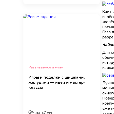
Как в
колёс
«колё
насыщ
Глаз 
разре
Чайны
Для с
обычн
котор
Развиваемся и учим
карка
Игры и поделки с шишками,
желудями — идеи и мастер-
Лучше
классы
меньш
синег
Повер
крепк
уже п
Читать
7 мин
аквар