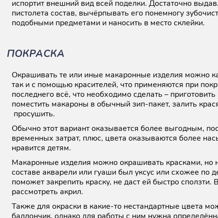
испортит внешний вид всей поделки. Достаточно выдав
пистолета состав, вычёрпывать его понемногу зубочист
подобными предметами и наносить в место склейки.
ПОКРАСКА
Окрашивать те или иные макаронные изделия можно ка
так и с помощью красителей, что применяются при пок
последнего всё, что необходимо сделать – приготовить
поместить макароны в обычный зип-пакет, залить крас
просушить.
Обычно этот вариант оказывается более выгодным, по
временных затрат, плюс, цвета оказываются более нас
нравится детям.
Макаронные изделия можно окрашивать красками, но н
составе акварели или гуаши был уксус или схожее по д
поможет закрепить краску, не даст ей быстро сползти.
рассмотреть акрил.
Также для окраски в какие-то нестандартные цвета м
баллончик, однако для работы с ним нужна определён