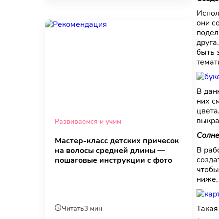
Испол
они с
подел
друга
быть 
темат
В дан
них с
цвета
выкра
Развиваемся и учим
Солне
Мастер-класс детских причесок
В раб
на волосы средней длины —
созда
пошаговые инструкции с фото
чтобы
ниже,
Такая
Читать
3 мин