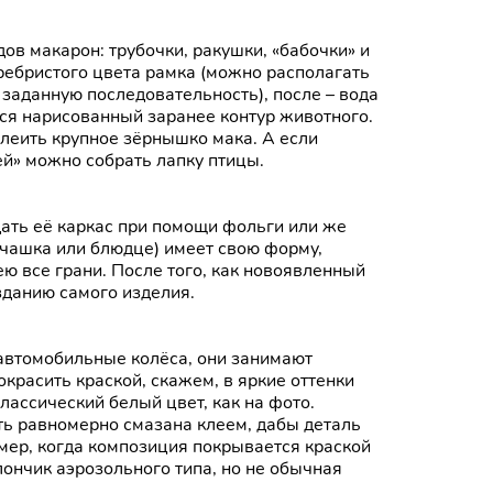
дов макарон: трубочки, ракушки, «бабочки» и
ребристого цвета рамка (можно располагать
 заданную последовательность), после – вода
ся нарисованный заранее контур животного.
леить крупное зёрнышко мака. А если
ей» можно собрать лапку птицы.
дать её каркас при помощи фольги или же
чашка или блюдце) имеет свою форму,
ю все грани. После того, как новоявленный
зданию самого изделия.
втомобильные колёса, они занимают
красить краской, скажем, в яркие оттенки
лассический белый цвет, как на фото.
ть равномерно смазана клеем, дабы деталь
мер, когда композиция покрывается краской
ончик аэрозольного типа, но не обычная