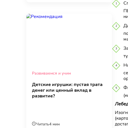
С
П
н
Д
п
м
З
ту
Н
с
Развиваемся и учим
ор
Детские игрушки: пустая трата
Ф
денег или ценный вклад в
(к
развитие?
Лебед
Изогн
(карт
доста
Читать
4 мин