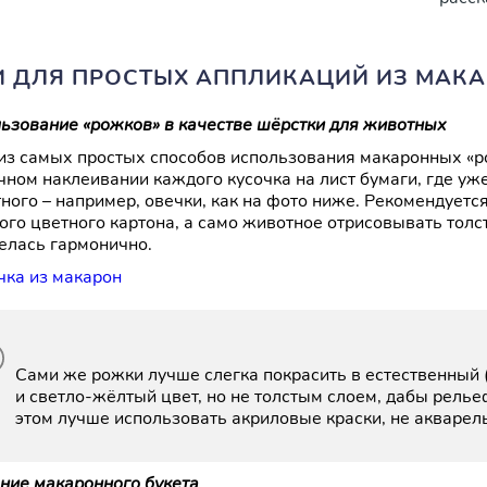
И ДЛЯ ПРОСТЫХ АППЛИКАЦИЙ ИЗ МАКА
ьзование «рожков» в качестве шёрстки для животных
из самых простых способов использования макаронных «ро
чном наклеивании каждого кусочка на лист бумаги, где уж
ного – например, овечки, как на фото ниже. Рекомендуетс
ого цветного картона, а само животное отрисовывать тол
елась гармонично.
Сами же рожки лучше слегка покрасить в естественный 
и светло-жёлтый цвет, но не толстым слоем, дабы рель
этом лучше использовать акриловые краски, не акварель
ние макаронного букета