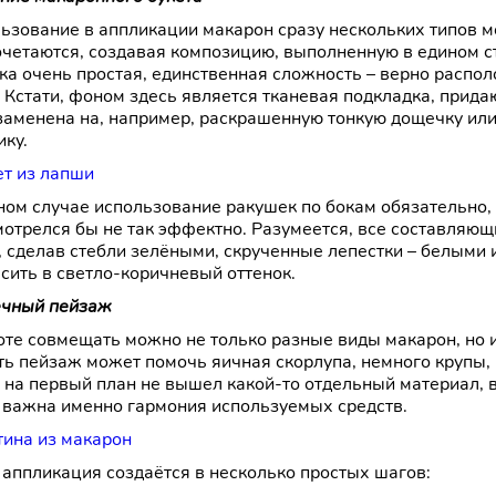
ьзование в аппликации макарон сразу нескольких типов м
очетаются, создавая композицию, выполненную в едином ст
ка очень простая, единственная сложность – верно распол
. Кстати, фоном здесь является тканевая подкладка, прида
заменена на, например, раскрашенную тонкую дощечку или
ику.
ном случае использование ракушек по бокам обязательно, 
мотрелся бы не так эффектно. Разумеется, все составляю
, сделав стебли зелёными, скрученные лепестки – белыми 
сить в светло-коричневый оттенок.
чный пейзаж
оте совмещать можно не только разные виды макарон, но
ть пейзаж может помочь яичная скорлупа, немного крупы, 
 на первый план не вышел какой-то отдельный материал, в
 важна именно гармония используемых средств.
 аппликация создаётся в несколько простых шагов: