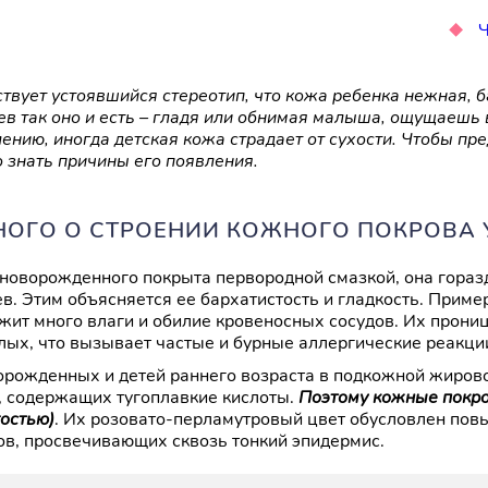
Ч
твует устоявшийся стереотип, что кожа ребенка нежная, б
ев так оно и есть – гладя или обнимая малыша, ощущаешь в
ению, иногда детская кожа страдает от сухости. Чтобы пр
 знать причины его появления.
НОГО О СТРОЕНИИ КОЖНОГО ПОКРОВА 
новорожденного покрыта первородной смазкой, она гораздо
ев. Этим объясняется ее бархатистость и гладкость. Прим
жит много влаги и обилие кровеносных сосудов. Их прони
лых, что вызывает частые и бурные аллергические реакци
орожденных и детей раннего возраста в подкожной жиров
, содержащих тугоплавкие кислоты.
Поэтому кожные покр
гостью)
. Их розовато-перламутровый цвет обусловлен по
ов, просвечивающих сквозь тонкий эпидермис.