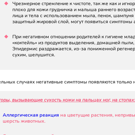
Чрезмерное стремление к чистоте, так же как и игн
плохо для кожи грудничка и малыша раннего возрас
лица и тела с использованием мыла, пенок, шампуня 
защитный жировой слой, могут появиться симптомы 
При негативном отношении родителей к гигиене млад
«коктейль» из продуктов выделения, домашней пыли,
Эпидермис раздражается, из-за пониженной регенер
сухим, шелушится.
ельных случаях негативные симптомы появляются только н
оры, вызывающие сухость кожи на пальцах ног, на стопах
Аллергическая реакция
на цветущие растения, непривы
шерсть животных.