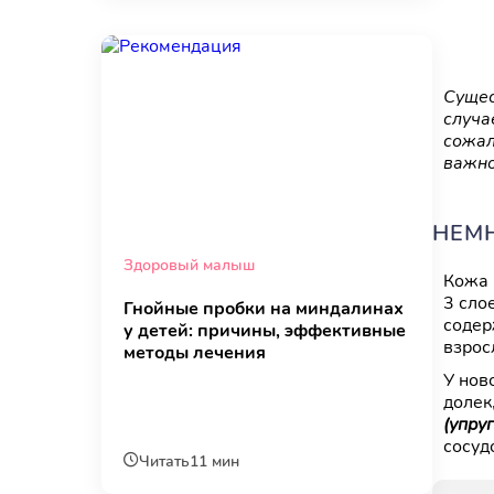
Сущес
случа
сожал
важно
НЕМ
Здоровый малыш
Кожа 
3 сло
Гнойные пробки на миндалинах
содер
у детей: причины, эффективные
взрос
методы лечения
У нов
долек
(упру
сосуд
Читать
11 мин