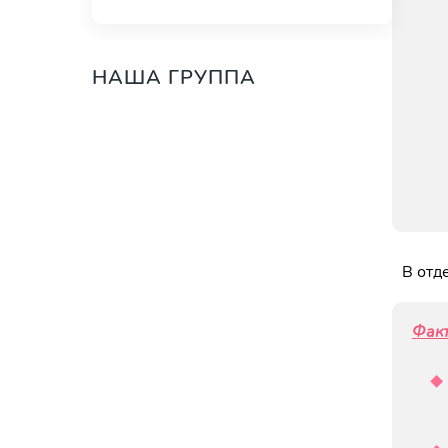
НАША ГРУППА
В отд
Факт