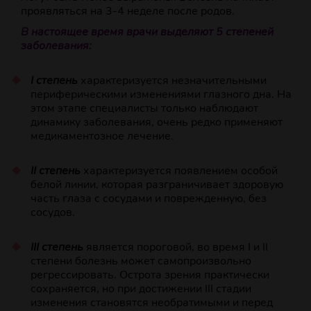
проявляться на 3-4 неделе после родов.
В настоящее время врачи выделяют 5 степеней
заболевания:
I степень
характеризуется незначительными
периферическими изменениями глазного дна. На
этом этапе специалисты только наблюдают
динамику заболевания, очень редко применяют
медикаментозное лечение.
II степень
характеризуется появлением особой
белой линии, которая разграничивает здоровую
часть глаза с сосудами и поврежденную, без
сосудов.
III степень
является пороговой, во время I и II
степени болезнь может самопроизвольно
регрессировать. Острота зрения практически
сохраняется, но при достижении III стадии
изменения становятся необратимыми и перед