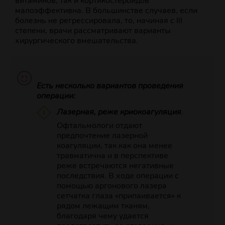
витаминов, так и кортикостероидов
малоэффективна. В большинстве случаев, если
болезнь не регрессировала, то, начиная с III
степени, врачи рассматривают варианты
хирургического вмешательства.
Есть несколько вариантов проведения
операции:
Лазерная, реже криокоагуляция
.
Офтальмологи отдают
предпочтение лазерной
коагуляции, так как она менее
травматична и в перспективе
реже встречаются негативные
последствия. В ходе операции с
помощью аргонового лазера
сетчатка глаза «припаивается» к
рядом лежащим тканям,
благодаря чему удается