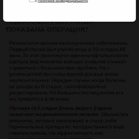
с
Политикой конфиденциальности
ЛЕЧЕНИЕ РЕТИНОПАТИИ
НЕДОНОШЕННЫХ. КОГДА
ПОКАЗАНА ОПЕРАЦИЯ?
Ретинопатия весьма малоизученное заболевание.
Первый случай был описан лишь в 50-х годах ХХ
века. За этот промежуток времени офтальмология
сделала ряд жизненно важных открытий и может
справиться с большинством проблем. Но с
ретинопатией прогнозы врачей все еще очень
неутешительные. Нередки случаи, когда болезнь,
не доходя до III стадии, самопроизвольно
регрессировала. Но большинство пациентов все
же нуждаются в лечении.
Начиная со II стадии (очень редко с I) врачи
назначают медикаментозное лечение
. Обычно это
витамины, которые закапывают в глаза, либо
гормональные препараты, которые также в виде
глазных капель. Но эффективность как