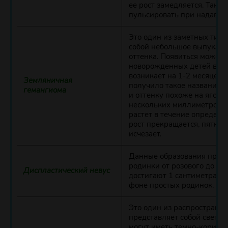
ее
рост
замедляется. Такое
пульсировать при надавлив
Это один из заметных типо
собой небольшое выпуклое
оттенка. Появиться может 
новорожденных детей встр
возникает на 1-2 месяце ж
Земляничная
получило такое название из
гемангиома
и оттенку похоже на ягоду.
нескольких миллиметром до
растет в течение определе
рост прекращается, пятно 
исчезает.
Данные образования пред
родинки от розового до ко
Диспластический невус
достигают 1 сантиметра, и
фоне простых родинок.
Это один из распространен
представляет собой светло
могут иметь темно-коричн