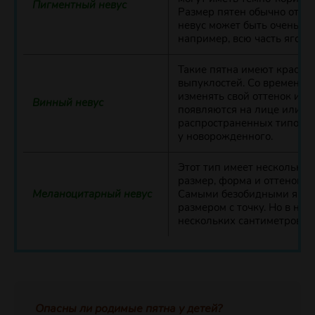
Пигментный невус
Размер пятен обычно от 1 
невус может быть очень бо
например, всю часть ягоди
Такие пятна имеют красно
выпуклостей. Со временем 
изменять свой оттенок и ф
Винный невус
появляются на лице или го
распространенных типов н
у новорожденного.
Этот тип имеет несколько 
размер, форма и оттенок н
Меланоцитарный невус
Самыми безобидными явля
размером с точку. Но в не
нескольких сантиметров в 
Опасны ли родимые пятна у детей?