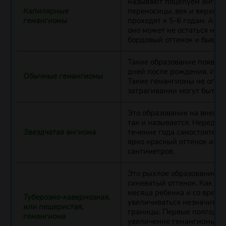
называют поцелуем ангела.
Капилярные
переносицы, век и верхней
гемангиомы
проходят к 5-6 годам. А ес
оно может не остаться на 
бордовый оттенок и бывает
Такие образование появляю
дней после рождения. Их о
Обычные гемангиомы
Такие гемангиомы не опасн
затрагивании могут быть 
Это образование на внешни
так и называется. Нередко 
Звездчатая ангиома
течение года самостоятель
ярко красный оттенок и об
сантиметров.
Это рыхлое образование кр
синеватый оттенок. Как пра
месяца ребенка и со време
Туберозно-кавернозная,
увеличиваться незначител
или пещеристая,
границы. Первые полгода 
гемангиома
увеличение гемангиомы, а