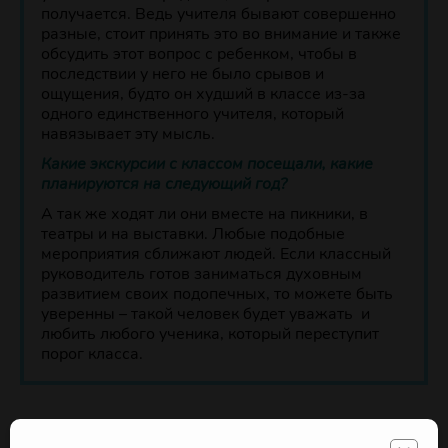
получается. Ведь учителя бывают совершенно
разные, стоит принять это во внимание и также
обсудить этот вопрос с ребенком, чтобы в
последствии у него не было срывов и
ощущения, будто он худший в классе из-за
одного единственного учителя, который
навязывает эту мысль.
Какие экскурсии с классом посещали, какие
планируются на следующий год?
А так же ходят ли они вместе на пикники, в
театры и на выставки. Любые подобные
мероприятия сближают людей. Если классный
руководитель готов заниматься духовным
развитием своих подопечных, то можете быть
уверенны – такой человек будет уважать и
любить любого ученика, который переступит
порог класса.