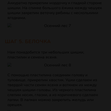
Аккуратно прикрепим мордочку к гладкой стороне
шишки. На спинке большого ёжика между чешуек
шишки закрепим веточку рябины с несколькими
ягодками.
ШАГ 5. БЕЛОЧКА
Нам понадобится три небольших шишки,
пластилин и семена ясеня.
С помощью пластилина соединим голову и
туловище, прикрепим хвостик. Ушки сделаем из
твердой части семян ясеня и воткнем их между
чешуек шишки-головы. Из черного пластилина
слепим носик, глазки, а из коричневого сделаем
лапки. В лапках можно закрепить желудь или
орешек.