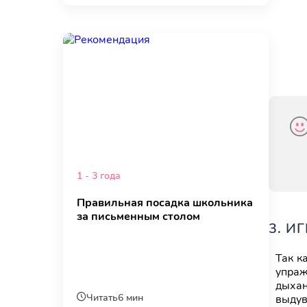
1 - 3 года
Правильная посадка школьника
за письменным столом
3. И
Так к
упраж
дыхан
Читать
6 мин
выдув