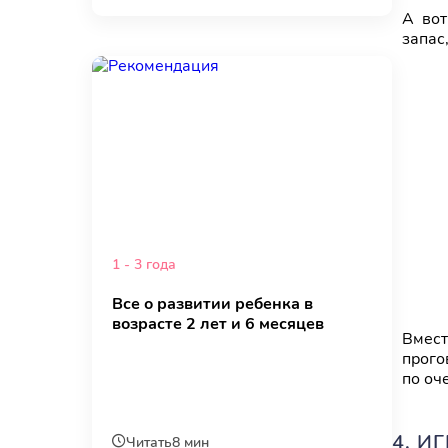
А вот
запас
1 - 3 года
Все о развитии ребенка в
возрасте 2 лет и 6 месяцев
Вмест
прого
по оч
4. И
Читать
8 мин