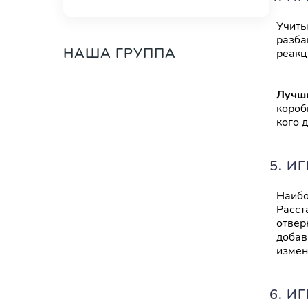
Учиты
разба
НАША ГРУППА
реакц
Лучш
короб
кого 
5. И
Наибо
Расст
отвер
добав
измен
6. И