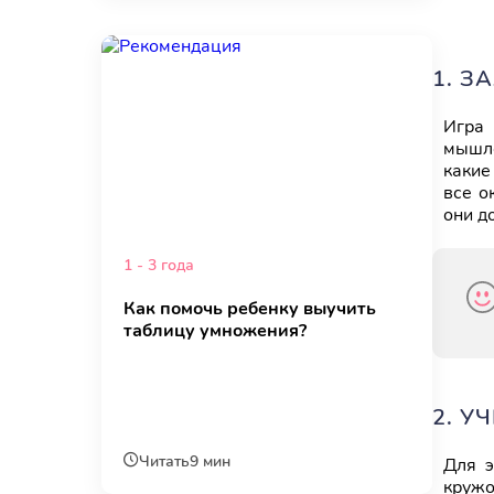
1. З
Игра 
мышле
какие
все о
они д
1 - 3 года
Как помочь ребенку выучить
таблицу умножения?
2. У
Читать
9 мин
Для э
круж