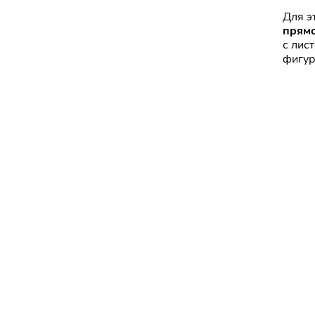
Для э
прямо
с лис
фигур