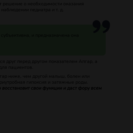
т решение о необходимости оказания
наблюдении педиатра и т. д.
субъективна, и предназначена она
я друг перед другом показателем Апгар, а
для пациентов.
пгар ниже, чем другой малыш, болен или
триутробная гипоксия и затяжные роды.
восстановит свои функции и даст фору всем