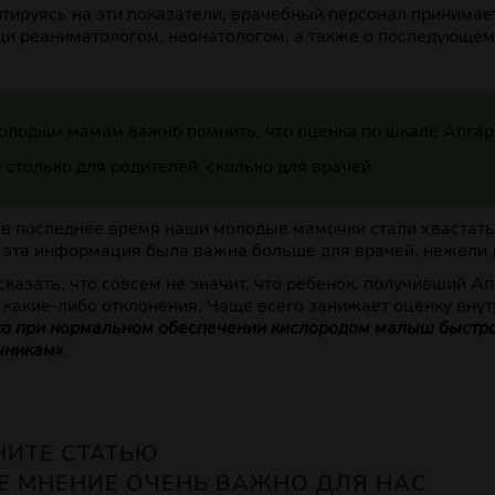
тируясь на эти показатели, врачебный персонал принимае
и реаниматологом, неонатологом, а также о последующем 
олодым мамам важно помнить, что оценка по шкале Апгар 
 столько для родителей, сколько для врачей.
в последнее время наши молодые мамочки стали хвастатьс
 эта информация была важна больше для врачей, нежели 
сказать, что совсем не значит, что ребенок, получивший А
 какие-либо отклонения. Чаще всего занижает оценку вну
о при нормальном обеспечении кислородом малыш быстро 
чникам»
.
НИТЕ СТАТЬЮ
Е МНЕНИЕ ОЧЕНЬ ВАЖНО ДЛЯ НАС