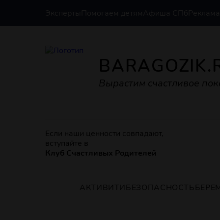
Эксперты
Помогаем детям
Афиша СПб
Реклама
BARAGOZIK.
Вырастим счастливое пок
Если наши ценности совпадают,
вступайте в
Клуб Счастливых Родителей
АКТИВИТИ
БЕЗОПАСНОСТЬ
БЕРЕ