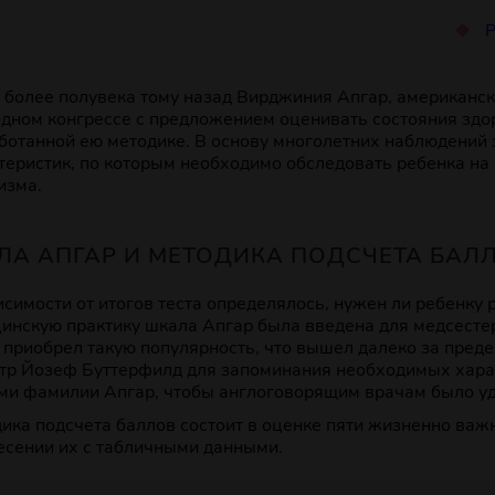
Р
 более полувека тому назад Вирджиния Апгар, американск
дном конгрессе с предложением оценивать состояния здо
ботанной ею методике. В основу многолетних наблюдений
теристик, по которым необходимо обследовать ребенка на
изма.
ЛА АПГАР И МЕТОДИКА ПОДСЧЕТА БА
исимости от итогов теста определялось, нужен ли ребенку 
инскую практику шкала Апгар была введена для медсестер
 приобрел такую популярность, что вышел далеко за преде
тр Йозеф Буттерфилд для запоминания необходимых харак
ми фамилии Апгар, чтобы англоговорящим врачам было у
ика подсчета баллов состоит в оценке пяти жизненно важ
есении их с табличными данными.