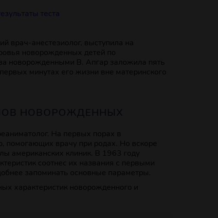
езультаты теста
ий врач-анестезиолог, выступила на
ровья новорожденных детей по
 за новорожденными В. Апгар заложила пять
 первых минутах его жизни вне материнского
ЛЛОВ НОВОРОЖДЕННЫХ
реаниматолог. На первых порах в
, помогающих врачу при родах. Но вскоре
лы американских клиник. В 1963 году
теристик соотнес их названия с первыми
добнее запоминать основные параметры.
ных характеристик новорожденного и