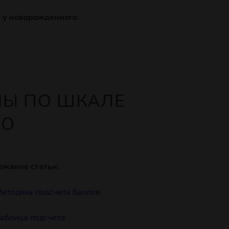
р у новорожденного
ЛЫ ПО ШКАЛЕ
ГО
ржание статьи:
етодика подсчета баллов
аблица подсчета