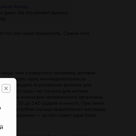
х дают. На что влияет оценка
гар
т тот или иной показатель. Сумма этих
чаще, чем у взрослого человека, активно
беспечивать свою жизнедеятельность
будет проходить в усиленном режиме для
ды — это стресс не столько для матери,
условиям жизни вне материнского организма.
я от 130 до 140 ударов в минуту. При таких
?
 внутриутробно малыш недополучал кислород
ько медленнее — за это ставят один балл.
й