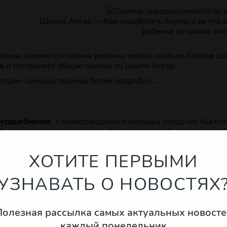
Шкала Апгар — Как заработать баллы и за что и
ребенка по шкале Ап
блицы оценки состояния
ребенка
видно, сколько баллов дае
в и составляет общую оценку по шкале Апгар.
отрим каждый признак более подробно…
ердцебиение
. У новорожденного малыша сердечко бьется 
богащая кровь кислородом. Ведь теперь ребенку нужно о
амостоятельно, а значит, работа всех органов и системы 
аленького организма. К тому же не стоит забывать, что ро
ХОТИТЕ ПЕРВЫМИ
колько для ребенка, который приспосабливается к новым 
 среднем частота сердцебиений у новорожденных колеблетс
УЗНАВАТЬ О НОВОСТЯХ
оказателях малыш получит наивысшие два балла. Если же
 были затяжные роды, то его сердце будет работать нескол
сли же сердце не прослушивается, то оценка будет 0.
Полезная рассылка самых актуальных новосте
каждый понедельник