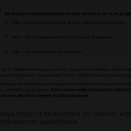
За каждую характеристику можно получить от нуля до дв
«0»
ставится лишь тогда, когда признак отсутствует;
«1»
— если признак практически не выражен;
«2»
— если показатель «норма».
 дать первоначальную
оценку здоровью
ребенка, были вы
щений сердечка, мышечный тонус, проявление жизненно в
роведения подобных исследований ребенка визуально осм
д с момента рождения.
Если какие-либо показатели являют
той и на десятой минуте после рождения
.
ЛИЦА ПОДСЧЕТА БАЛЛОВ ПО ШКАЛЕ АП
РОБНАЯ РАСШИФРОВКА