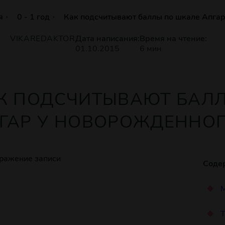
я
0 - 1 год
Как подсчитывают баллы по шкале Апга
VIKAREDAKTOR
Дата написания:
Время на чтение:
01.10.2015
6 мин
К ПОДСЧИТЫВАЮТ БАЛ
ГАР У НОВОРОЖДЕННО
Соде
М
Т