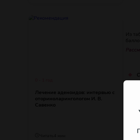
Из та
балло
Рассм
С
0 - 1 год
о
с
Лечение аденоидов: интервью с
м
оториноларингологом И. В.
с
Савенко
В
п
и
Е
Читать
4 мин