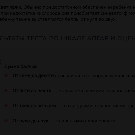
вет кожи
. Обычно при достаточном обеспечении ребенка 
 при недостатке кислорода она приобретает синевато-фиол
ебенку также выставляются баллы от нуля до двух.
ЛЬТАТЫ ТЕСТА ПО ШКАЛЕ АПГАР И ОЦЕ
Сумма баллов
От семи до десяти
присваивается здоровым малышам
От пяти до шести
— малышам с легкими отклонениям
От трех до четырех
— со средними отклонениями здо
От нуля до двух
— с сильными отклонениями.