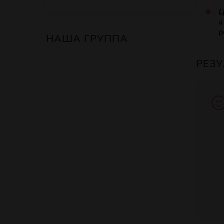
Ц
а
р
НАША ГРУППА
РЕЗУ