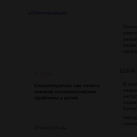
Почти
ежего
разра
харак
орган
ШКА
0 - 1 год
В зав
Сказкотерапия: как лечить
медиц
сказкой психологические
метод
проблемы у детей
педиа
буква
Метод
соотн
Читать
18 мин