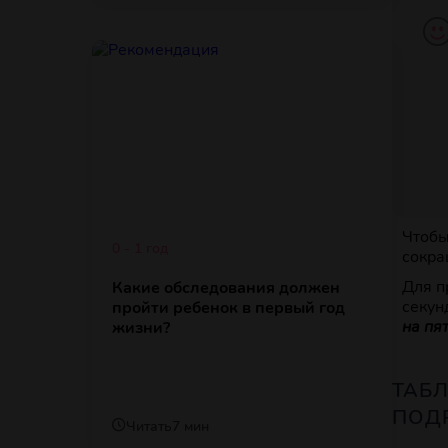
Чтобы
0 - 1 год
сокра
Для п
Какие обследования должен
секун
пройти ребенок в первый год
на пя
жизни?
ТАБ
ПОД
Читать
7 мин