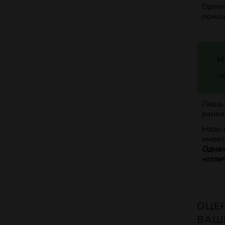
Ориен
помощ
М
не
Лишь 
ранее
Надо 
имеет
Однак
«отли
ОЦЕ
ВАШ