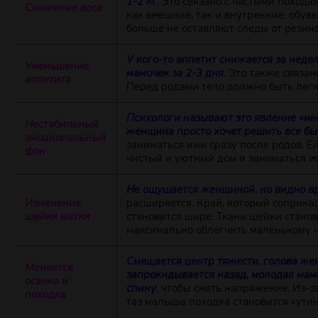
1-2 кг
. Это связано с частыми похода
Снижение веса
как внешние, так и внутренние, обувь
больше не оставляют следы от резино
У кого-то аппетит снижается за неде
Уменьшение
мамочек за 2-3 дня
. Это также связан
аппетита
Перед родами тело должно быть легк
Психологи называют это явление «инс
Нестабильный
женщина просто хочет решить все б
эмоциональный
заниматься ими сразу после родов. Ей
фон
чистый и уютный дом и заниматься 
Не ощущается женщиной, но видно в
Изменение
расширяется. Край, который соприкас
шейки матки
становится шире. Ткани шейки станов
максимально облегчить маленькому ч
Смещается центр тяжести, голова ж
Меняется
запрокидывается назад, молодая мам
осанка и
спину
, чтобы снять напряжение. Из-
походка
таз малыша походка становится «утин