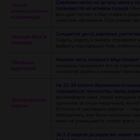
Давление матки на органы малого та
Частые
сказываются на мочевом пузыре
. Ме
мочеиспускания
фон дает сигнал о подготовке к рода
и дефекация
«очистки» организма. Стул размягчает
Смещается центр давления, растяги
Тянущие боли в
Сидеть, ходить и лежать становится
пояснице
выбрать подходящую позу, особенно в
Нижняя часть плодного яйца отходит 
Обильные
женщины принимают это за подтекан
выделения
слизистой пробки и начинают волнов
На 32-34 неделе беременности мышц
сокращаться, тренируясь перед рода
дискомфорта маме, порой женщины и
Тренировочные
принимая за спазм кишечника, на ко
схватки
Отличие от настоящих схваток — пери
повторилась, или было несколько схв
ними не уменьшается, скорее всего —
За 1-2 недели до родов вес может з