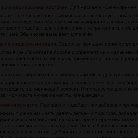
асло абрикосовых косточек.
Для массажа можно применять
рактично, ведь ежедневный массаж способствует тонусу м
имфатическую систему, тем самым ускоряя ток лимфы, сти
рекрасно подойдет для увлажнения и устранения сыпей, д
отницей. Обычно не вызывает аллергии.
асло сладкого миндаля.
Содержит большое количество вит
истом виде. Помогает в борьбе с опрелостями у малышей, 
ля массажа любых типов кожи, применяется только в рафи
озникновения аллергии.
асло ши.
Твердое масло, можно применять для чувствите
ольшое количество витаминов, которые помогают ему боро
роизводить заживляющий эффект. Используется для снятия
язвимом месте нужно наносить каждый день.
ливковое масло.
Прекрасно подойдет как добавка к прико
тжима. Можно начинать давать деткам с полугода, добавля
ермического воздействия на масло, при котором оно может
оставе оливковое масло содержит Омага-3 жирные кислоты 
алышу в его развитии. Добавлять в еду стоит постепенно, 