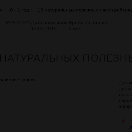
я
0 - 1 год
10 натуральных полезных масел ребенк
POSTING1
Дата написания:
Время на чтение:
13.02.2015
5 мин
 НАТУРАЛЬНЫХ ПОЛЕЗН
Для м
для м
восст
серье
эфирн
д