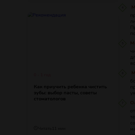
М
п
л
П
п
М
ч
д
в
М
0 - 1 год
б
Как приучить ребенка чистить
п
зубы: выбор пасты, советы
у
стоматологов
О
о
т
с
Читать
11 мин
м