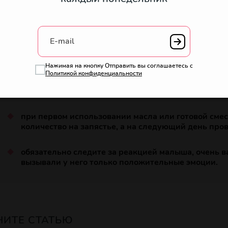
правила:
руки должны легко двигаться по коже, то есть пр
возникнуть дополнительное раздражение;
E-mail
масло наносим на свои ладони, растираем его и сог
не было холодным;
Нажимая на кнопку Отправить вы соглашаетесь с
Политикой конфиденциальности
начать стоит с ног и дальше продвигаться вверх;
при первом использовании масла или готовой сме
количество на запястье, а на следующий день пров
обязательно следите за реакцией малыша, очень в
вызывали у него только положительные эмоции.
НИТЕ СТАТЬЮ