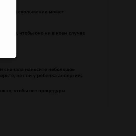
и плохом скольжении может
реваем, чтобы оно ни в коем случае
си сначала нанесите небольшое
ерьте, нет ли у ребенка аллергии;
ажно, чтобы все процедуры