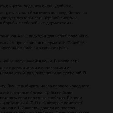
 в чистом виде, что очень удобно и
ышц, оказывает благотворное воздействие на
мулирует деятельность нервной системы.
ля борьбы с себорейным дерматитом и
аминов А и Е, подходит для использования в
поможет при ссадинах и дерматите. Подойдет
нированном виде, что снижает риск
льной и шелушащейся кожи. В масле есть
ться с дерматитами и опрелостями и
 воспалений, раздражений и покраснений. В
рму. Лучше выбирать масло первого холодного
я его в готовые блюда, чтобы не было
 потерять свои полезные свойства. В своем
и витамины А, Е, D и K, которые помогают
начиная с 1-2 капель, доведя до половины