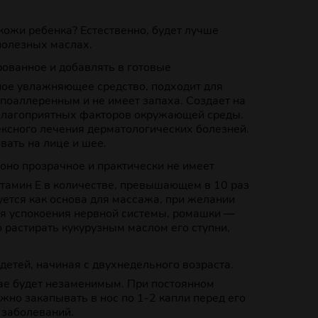
кожи ребенка? Естественно, будет лучше
полезных маслах.
ованное и добавлять в готовые
ное увлажняющее средство, подходит для
ипоаллеренным и не имеет запаха. Создает на
еблагоприятных факторов окружающей среды.
ксного лечения дерматологических болезней.
вать на лице и шее.
оно прозрачное и практически не имеет
витамин Е в количестве, превышающем в 10 раз
ется как основа для массажа, при желании
ля успокоения нервной системы, ромашки —
 растирать кукурузным маслом его ступни,
детей, начиная с двухнедельного возраста.
чае будет незаменимым. При постоянном
жно закапывать в нос по 1-2 капли перед его
 заболеваний.