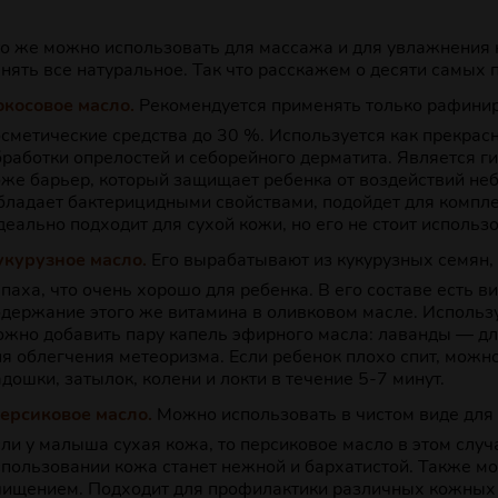
то же можно использовать для массажа и для увлажнения 
нять все натуральное. Так что расскажем о десяти самых 
окосовое масло.
Рекомендуется применять только рафинир
осметические средства до 30 %. Используется как прекрас
бработки опрелостей и себорейного дерматита. Является г
оже барьер, который защищает ребенка от воздействий н
бладает бактерицидными свойствами, подойдет для компле
еально подходит для сухой кожи, но его не стоит использо
укурузное масло.
Его вырабатывают из кукурузных семян, 
апаха, что очень хорошо для ребенка. В его составе есть 
одержание этого же витамина в оливковом масле. Использу
ожно добавить пару капель эфирного масла: лаванды — д
ля облегчения метеоризма. Если ребенок плохо спит, можно
дошки, затылок, колени и локти в течение 5-7 минут.
ерсиковое масло.
Можно использовать в чистом виде для 
сли у малыша сухая кожа, то персиковое масло в этом слу
спользовании кожа станет нежной и бархатистой. Также мо
чищением. Подходит для профилактики различных кожных