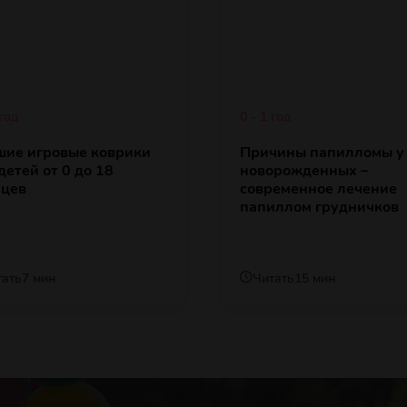
 год
0 - 1 год
шие игровые коврики
Причины папилломы у
детей от 0 до 18
новорожденных –
яцев
современное лечение
папиллом грудничков
тать
7 мин
Читать
15 мин