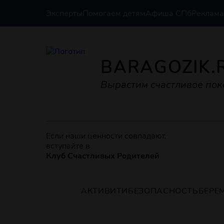
Эксперты
Помогаем детям
Афиша СПб
Реклама
BARAGOZIK.
Вырастим счастливое пок
Если наши ценности совпадают,
вступайте в
Клуб Счастливых Родителей
АКТИВИТИ
БЕЗОПАСНОСТЬ
БЕРЕ