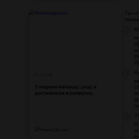
Так ч
приме
К
к
о
к
О
Ид
К
0 - 1 год
з
3 недели малышу: уход и
с
достижения в развитии
м
д
ла
П
Е
Читать
18 мин
и
о