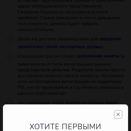
вставляет персональные данные и электронный
адрес потенциального представителя.
Сведения берутся из пользовательского
профиля. Страну рождения и место рождения
пользователь должен будет набрать
самостоятельно.
Затем на дисплее появится окно для
введения
заявителем своих паспортных данных.
Следующим шагом станет
заполнение анкеты
(в
зависимости от типа регистрации) данных
представителя ребенка. Родителю нужно просто
достоверно ответить на все вопросы. Например,
есть ли постоянная регистрация на территории
РФ, место проживания и т.д. Ничего сложного в
данном опроснике нет.
На следующем этапе родители должны будут
заполнить заявление
. В заявление указываются
основные данные ребенка. Вот практически и
все.
ХОТИТЕ ПЕРВЫМИ